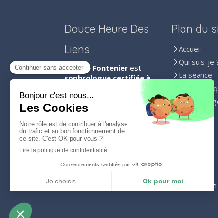
Douce Heure Des
Plan du s
Liens
Accueil
Qui suis-je 
Camille Fontenier
est
La séance
sophrologue certifiée à
Mérignies
.
Infos prati
Témoignag
Sophrologue et
accompagnante à la
Contact
Parentalité... n'hésitez pas
à la contacter pour tout
renseignement ou toute
prise de rendez-vous.
©2023 Douce Heure Des Liens - Sophrologie