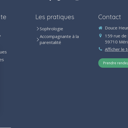
ite
Les pratiques
Contact
Douce Heur
Sophrologie
159 rue de 
?
Accompagnante à la
59710
Méri
parentalité
Afficher le
ques
es
Prendre rende